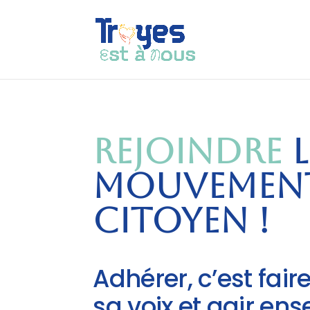
Rejoindre
l
mouvemen
citoyen !
Adhérer, c’est fair
sa voix et agir en