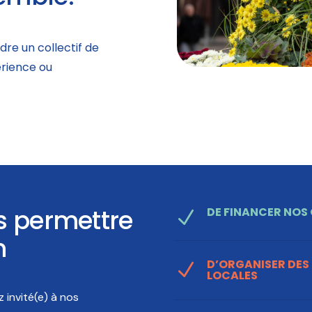
dre un collectif de
érience ou
s permettre
DE FINANCER NOS 
N
n
D’ORGANISER DES
N
LOCALES
 invité(e) à nos