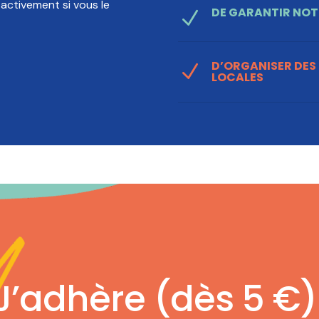
activement si vous le
DE GARANTIR NOT
N
D’ORGANISER DES
N
LOCALES
J’adhère (dès 5 €)