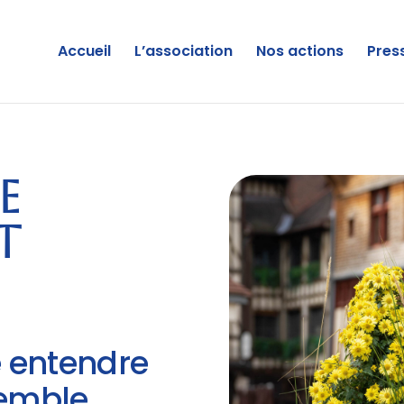
Accueil
L’association
Nos actions
Pres
e
t
e entendre
semble.